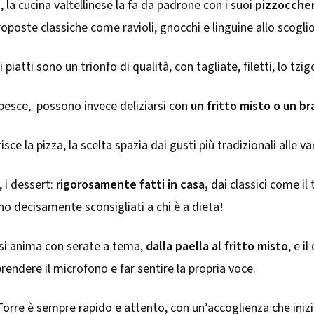
i, la cucina valtellinese la fa da padrone con i suoi
pizzoccheri
roposte classiche come ravioli, gnocchi e linguine allo scoglio
piatti sono un trionfo di qualità, con tagliate, filetti, lo tzig
 pesce, possono invece deliziarsi con
un fritto misto o un br
isce la pizza, la scelta spazia dai gusti più tradizionali alle va
, i dessert:
rigorosamente fatti in casa,
dai classici come il 
no decisamente sconsigliati a chi è a dieta!
a si anima con serate a tema,
dalla paella al fritto misto
, e i
endere il microfono e far sentire la propria voce.
a Torre è sempre rapido e attento, con un’accoglienza che iniz