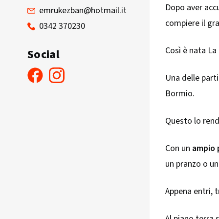
Dopo aver accum
emrukezban@hotmail.it
compiere il gra
0342 370230
Così è nata La 
Social
Una delle parti
Bormio.
Questo lo rende
Con un
ampio 
un pranzo o un
Appena entri, 
Al piano terra 