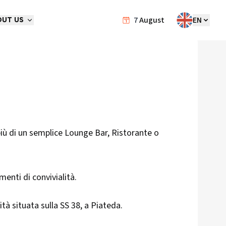
7
August
EN
OUT US
più di un semplice Lounge Bar, Ristorante o
enti di convivialità.
tà situata sulla SS 38, a Piateda.