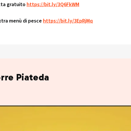
tta gratuito
https://bit.ly/3Q6FkWM
Extra menù di pesce
https://bit.ly/3EpRjMq
orre Piateda