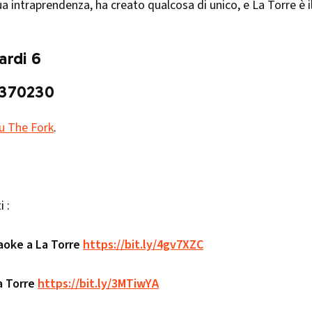
a intraprendenza, ha creato qualcosa di unico, e La Torre è i
ardi 6
 370230
u The Fork
.
 :
raoke a La Torre
https://bit.ly/4gv7XZC
a Torre
https://bit.ly/3MTiwYA