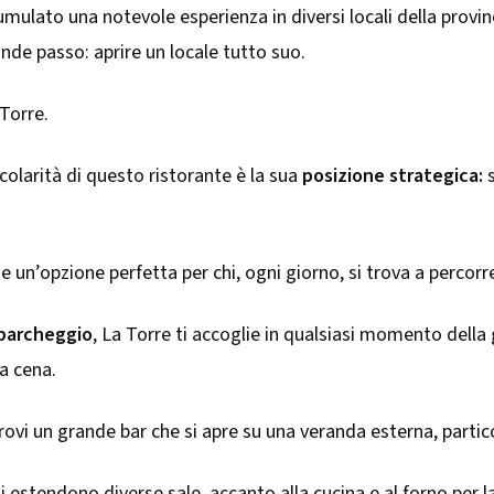
ulato una notevole esperienza in diversi locali della provinc
nde passo: aprire un locale tutto suo.
Torre.
colarità di questo ristorante è la sua
posizione strategica:
s
 un’opzione perfetta per chi, ogni giorno, si trova a percorre
parcheggio
, La Torre ti accoglie in qualsiasi momento della 
a cena.
trovi un grande bar che si apre su una veranda esterna, part
si estendono diverse sale, accanto alla cucina e al forno per la