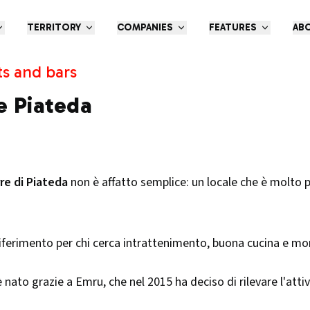
TERRITORY
COMPANIES
FEATURES
AB
ts and bars
e Piateda
re di Piateda
non è affatto semplice: un locale che è molto 
riferimento per chi cerca intrattenimento, buona cucina e mom
nato grazie a Emru, che nel 2015 ha deciso di rilevare l'attivi