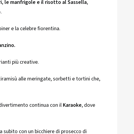
, le manfrigole e il risotto al Sassella
,
.
oiner e la celebre fiorentina.
anzino.
rianti più creative.
tiramisù alle meringate, sorbetti e tortini che,
l divertimento continua con il
Karaoke
, dove
ia subito con un bicchiere di prosecco di