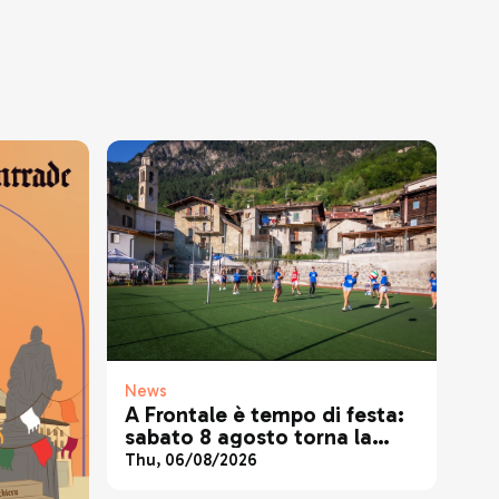
News
A Frontale è tempo di festa:
sabato 8 agosto torna la
tradizionale festa patronale
Thu, 06/08/2026
di San Lorenzo