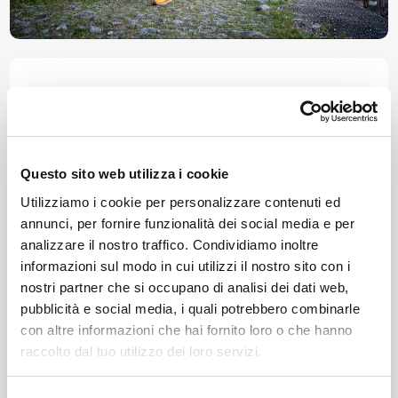
Morbegno
Consorzio Turistico Porte di Valtellina
news
Questo sito web utilizza i cookie
Utilizziamo i cookie per personalizzare contenuti ed
annunci, per fornire funzionalità dei social media e per
Altri articoli che potrebbero
analizzare il nostro traffico. Condividiamo inoltre
piacerti
informazioni sul modo in cui utilizzi il nostro sito con i
nostri partner che si occupano di analisi dei dati web,
pubblicità e social media, i quali potrebbero combinarle
con altre informazioni che hai fornito loro o che hanno
raccolto dal tuo utilizzo dei loro servizi.