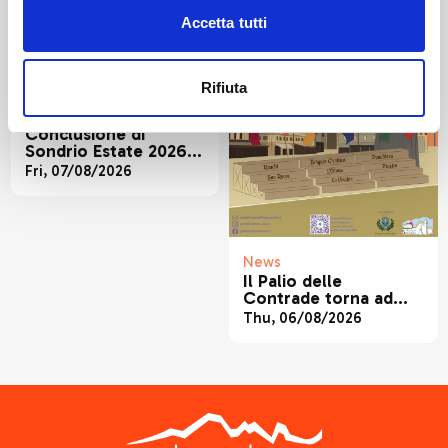
Accetta tutti
Rifiuta
News
Conclusione di
Sondrio Estate 2026:
Grandi esibizioni e
Fri, 07/08/2026
presenze in crescita
News
Il Palio delle
Contrade torna ad
animare Sondrio
Thu, 06/08/2026