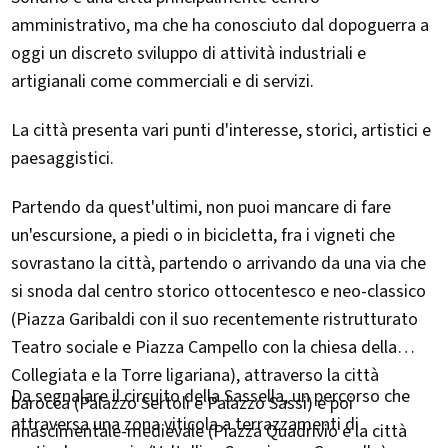
amministrativo, ma che ha conosciuto dal dopoguerra a
oggi un discreto sviluppo di attività industriali e
artigianali come commerciali e di servizi.
La città presenta vari punti d'interesse, storici, artistici e
paesaggistici.
Partendo da quest'ultimi, non puoi mancare di fare
un'escursione, a piedi o in bicicletta, fra i vigneti che
sovrastano la città, partendo o arrivando da una via che
si snoda dal centro storico ottocentesco e neo-classico
(Piazza Garibaldi con il suo recentemente ristrutturato
Teatro sociale e Piazza Campello con la chiesa della
Collegiata e la Torre ligariana), attraverso la città
Da segnalare il circuito della Sassella, un percorso che
barocca (Palazzo Sertoli e Palazzo Sassi) e poi
attraversa una zona viticola a terrazzamenti di
rinascimentale-medievale (Piazza Quadrivio e la città