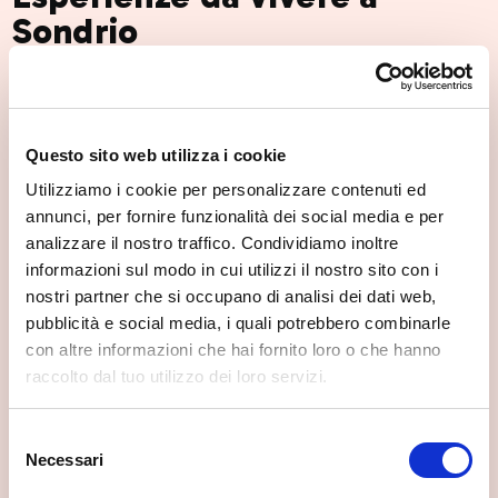
Sondrio
Questo sito web utilizza i cookie
Utilizziamo i cookie per personalizzare contenuti ed
Sondrio
annunci, per fornire funzionalità dei social media e per
Upcoming in Sondrio
analizzare il nostro traffico. Condividiamo inoltre
Sat, 08/08/2026
informazioni sul modo in cui utilizzi il nostro sito con i
nostri partner che si occupano di analisi dei dati web,
pubblicità e social media, i quali potrebbero combinarle
con altre informazioni che hai fornito loro o che hanno
raccolto dal tuo utilizzo dei loro servizi.
Sondrio
Selezione
Calici di Sassella
Necessari
Sat, 08/08/2026
del
consenso