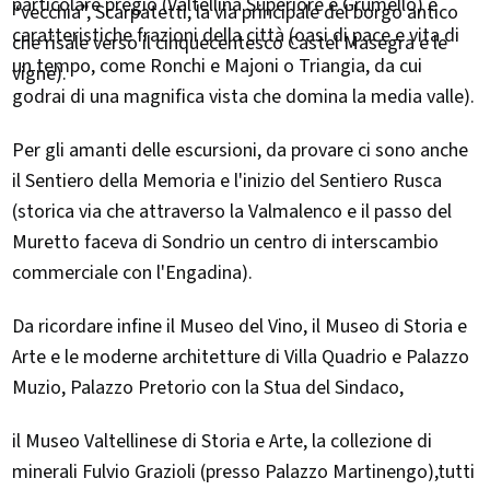
particolare pregio (Valtellina Superiore e Grumello) e
“vecchia”, Scarpatetti, la via principale del borgo antico
caratteristiche frazioni della città (oasi di pace e vita di
che risale verso il cinquecentesco Castel Masegra e le
un tempo, come Ronchi e Majoni o Triangia, da cui
vigne).
godrai di una magnifica vista che domina la media valle).
Per gli amanti delle escursioni, da provare ci sono anche
il Sentiero della Memoria e l'inizio del Sentiero Rusca
(storica via che attraverso la Valmalenco e il passo del
Muretto faceva di Sondrio un centro di interscambio
commerciale con l'Engadina).
Da ricordare infine il Museo del Vino, il Museo di Storia e
Arte e le moderne architetture di Villa Quadrio e Palazzo
Muzio, Palazzo Pretorio con la Stua del Sindaco,
il Museo Valtellinese di Storia e Arte, la collezione di
minerali Fulvio Grazioli (presso Palazzo Martinengo),tutti