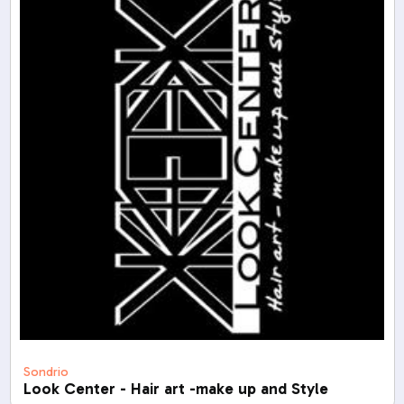
Sondrio
Look Center - Hair art -make up and Style