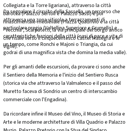
Collegiata e la Torre ligariana), attraverso la città
Da segnalare il circuito della Sassella, un percorso che
barocca (Palazzo Sertoli e Palazzo Sassi) e poi
attraversa una zona viticola a terrazzamenti di
rinascimentale-medievale (Piazza Quadrivio e la città
particolare pregio (Valtellina Superiore e Grumello) e
“vecchia”, Scarpatetti, la via principale del borgo antico
caratteristiche frazioni della città (oasi di pace e vita di
che risale verso il cinquecentesco Castel Masegra e le
un tempo, come Ronchi e Majoni o Triangia, da cui
vigne).
godrai di una magnifica vista che domina la media valle).
Per gli amanti delle escursioni, da provare ci sono anche
il Sentiero della Memoria e l'inizio del Sentiero Rusca
(storica via che attraverso la Valmalenco e il passo del
Muretto faceva di Sondrio un centro di interscambio
commerciale con l'Engadina).
Da ricordare infine il Museo del Vino, il Museo di Storia e
Arte e le moderne architetture di Villa Quadrio e Palazzo
Muzio, Palazzo Pretorio con la Stua del Sindaco,