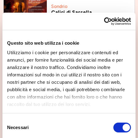
Sondrio
Calici di Sassella
Sat, 08/08/2026
Questo sito web utilizza i cookie
Utilizziamo i cookie per personalizzare contenuti ed
annunci, per fornire funzionalità dei social media e per
Sondrio
analizzare il nostro traffico. Condividiamo inoltre
Calici di Valtellina
informazioni sul modo in cui utilizzi il nostro sito con i
Mon, 10/08/2026
nostri partner che si occupano di analisi dei dati web,
pubblicità e social media, i quali potrebbero combinarle
con altre informazioni che hai fornito loro o che hanno
raccolto dal tuo utilizzo dei loro servizi.
Sondrio
Selezione
Sondrio estate - 13 agosto
Necessari
del
Thu, 13/08/2026
consenso