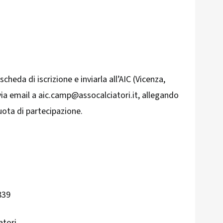
E
scheda di iscrizione e inviarla all’AIC (Vicenza,
via email a aic.camp@assocalciatori.it, allegando
quota di partecipazione.
839
atori