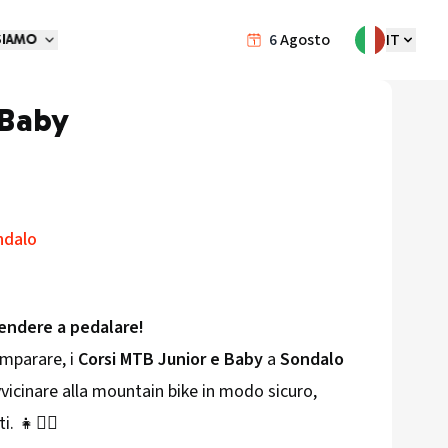
6
Agosto
IT
SIAMO
 Baby
ndalo
rendere a pedalare!
 imparare, i
Corsi MTB Junior e Baby
a
Sondalo
vvicinare alla mountain bike in modo sicuro,
. 👧🚴‍♂️