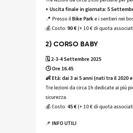
+ Uscita finale in giornata: 5 Settembr
📍 Presso il
Bike Park
e i sentieri nei bo
💰 Costo:
90 €
(+ 10 € di quota associati
2) CORSO BABY
🗓 2-3-4 Settembre 2025
🕓 Ore 16.45
👶 Età: dai 3 ai 5 anni (nati tra il 2020 e
Tre lezioni da circa 1h dedicate ai più p
sicurezza.
💰 Costo:
45 €
(+ 10 € di quota associati
📌
INFO UTILI