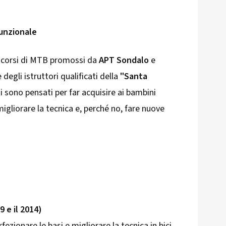
funzionale
i corsi di MTB promossi da
APT Sondalo
e
 degli istruttori qualificati della
"Santa
rsi sono pensati per far acquisire ai bambini
igliorare la tecnica e, perché no, fare nuove
19 e il 2014)
fezionare le basi e migliorare la tecnica in bici.