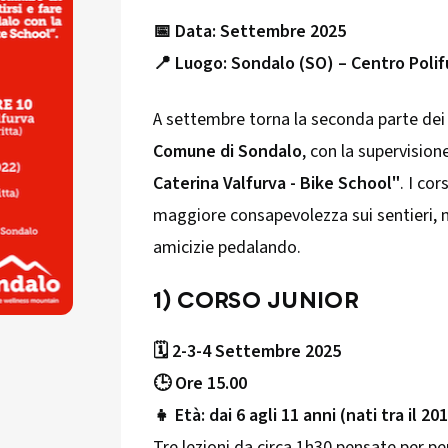
📅 Data: Settembre 2025
📍 Luogo: Sondalo (SO) – Centro Poli
A settembre torna la seconda parte de
Comune di Sondalo
, con la supervisione
Caterina Valfurva - Bike School"
. I co
maggiore consapevolezza sui sentieri, m
amicizie pedalando.
1) CORSO JUNIOR
🗓 2-3-4 Settembre 2025
🕒 Ore 15.00
👧 Età: dai 6 agli 11 anni (nati tra il 20
Tre lezioni da circa 1h30 pensate per per