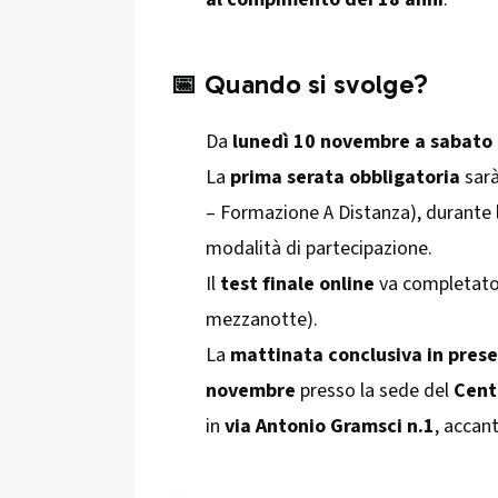
📅 Quando si svolge?
Da
lunedì 10 novembre a sabato
La
prima serata obbligatoria
sar
– Formazione A Distanza), durante l
modalità di partecipazione.
Il
test finale online
va completat
mezzanotte).
La
mattinata conclusiva in pres
novembre
presso la sede del
Cent
in
via Antonio Gramsci n.1
, accant