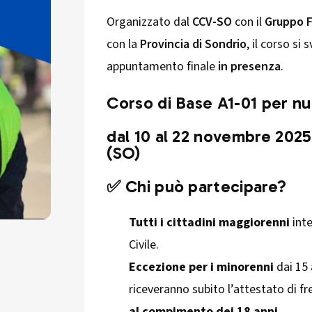
Organizzato dal
CCV-SO
con il
Gruppo 
con la
Provincia di Sondrio
, il corso s
appuntamento finale
in presenza
.
Corso di Base A1-01 per nuo
dal 10 al 22 novembre 202
(SO)
✅ Chi può partecipare?
Tutti i cittadini maggiorenni
inte
Civile.
Eccezione per i minorenni
dai 15 
riceveranno subito l’attestato di 
al compimento dei 18 anni
.