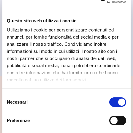
Questo sito web utilizza i cookie
Utilizziamo i cookie per personalizzare contenuti ed
annunci, per fornire funzionalità dei social media e per
analizzare il nostro traffico. Condividiamo inoltre
Sondalo
informazioni sul modo in cui utilizzi il nostro sito con i
APT Sondalo
nostri partner che si occupano di analisi dei dati web,
pubblicità e social media, i quali potrebbero combinarle
con altre informazioni che hai fornito loro o che hanno
raccolto dal tuo utilizzo dei loro servizi.
📍 Cosa vedere nei dintorni
Selezione
Necessari
Se vuoi scoprire di più su questa zona, qui trovi altri
del
spunti utili.
consenso
Preferenze