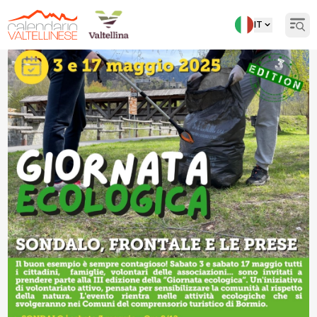
IT
Open