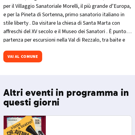
per il Villaggio Sanatoriale Morelli, il più grande d’Europa,
e per la Pineta di Sortenna, primo sanatorio italiano in
stile liberty . Da visitare la chiesa di Santa Marta con
affreschi del XV secolo e il Museo dei Sanatori . È punto di
partenza per escursioni nella Val di Rezzalo, tra baite e
pascoli alpini. Evento importante in ottobre la
Migiondara
VAI AL COMUNE
Altri eventi in programma in
questi giorni