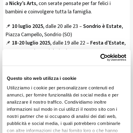
a
Nicky’s Arts
, con serate pensate per far felici i
bambini e coinvolgere tutta la famiglia.
📌
10 luglio 2025
, dalle 20 alle 23 –
Sondrio è Estate
,
Piazza Campello, Sondrio (SO)
📌
18-20 luglio 2025
, dalle 19 alle 22 –
Festa d’Estate
,
Campo sportivo, Caiolo (SO)
📌
20 luglio 2025
, dalle 18:30 alle 23 –
Sagra di Vetto
,
Vetto, Teglio (SO)
Questo sito web utilizza i cookie
Durante le serate:
Utilizziamo i cookie per personalizzare contenuti ed
🎨
Truccabimbi
annunci, per fornire funzionalità dei social media e per
🎈
Sculture di palloncini
analizzare il nostro traffico. Condividiamo inoltre
🎉
Laboratori creativi e giochi
informazioni sul modo in cui utilizzi il nostro sito con i
nostri partner che si occupano di analisi dei dati web,
👉 Perfetto per trascorrere un’estate diversa e piena
pubblicità e social media, i quali potrebbero combinarle
di colori.
con altre informazioni che hai fornito loro o che hanno