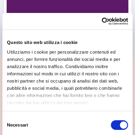
Tresivio
Locanda Al Crap
Questo sito web utilizza i cookie
Utilizziamo i cookie per personalizzare contenuti ed
annunci, per fornire funzionalità dei social media e per
analizzare il nostro traffico. Condividiamo inoltre
📍 Cosa vedere nei dintorni
informazioni sul modo in cui utilizzi il nostro sito con i
nostri partner che si occupano di analisi dei dati web,
Se vuoi scoprire di più su questa zona, qui trovi altri
pubblicità e social media, i quali potrebbero combinarle
spunti utili.
con altre informazioni che hai fornito loro o che hanno
raccolto dal tuo utilizzo dei loro servizi.
Selezione
Necessari
del
consenso