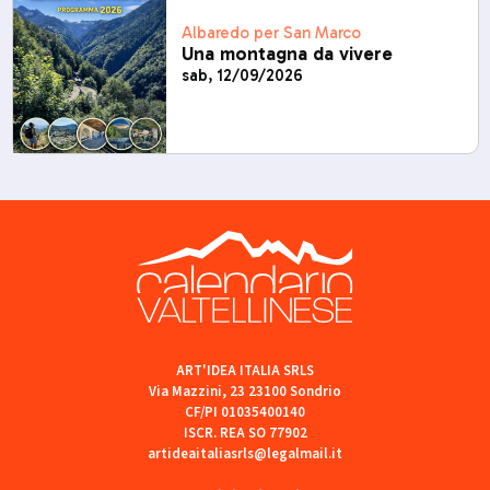
Albaredo per San Marco
Una montagna da vivere
sab, 12/09/2026
ART'IDEA ITALIA SRLS
Via Mazzini, 23 23100 Sondrio
CF/PI 01035400140
ISCR. REA SO 77902
artideaitaliasrls@legalmail.it