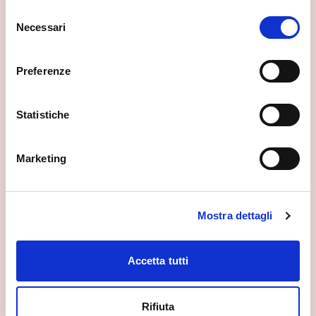
Museo degli Scavi
Selezione
Necessari
Piuro
del
consenso
Preferenze
Statistiche
Marketing
Mostra dettagli
Accetta tutti
Rifiuta