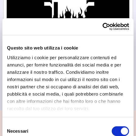
Questo sito web utilizza i cookie
Utilizziamo i cookie per personalizzare contenuti ed
annunci, per fornire funzionalità dei social media e per
analizzare il nostro traffico. Condividiamo inoltre
informazioni sul modo in cui utilizzi il nostro sito con i
Albosaggia
nostri partner che si occupano di analisi dei dati web,
Osteria da Cotti & Crudi - Pizzeria
pubblicità e social media, i quali potrebbero combinarle
con altre informazioni che hai fornito loro o che hanno
raccolto dal tuo utilizzo dei loro servizi.
📍 Cosa vedere nei dintorni
Selezione
Necessari
del