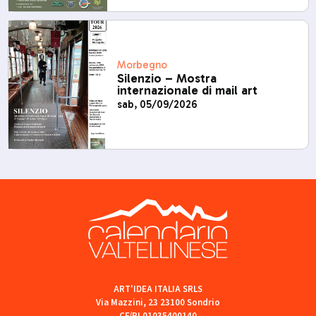
Morbegno
Silenzio – Mostra
internazionale di mail art
sab, 05/09/2026
ART'IDEA ITALIA SRLS
Via Mazzini, 23 23100 Sondrio
CF/PI 01035400140