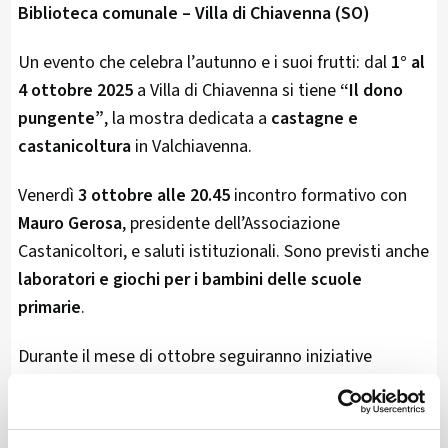
Biblioteca comunale – Villa di Chiavenna (SO)
Un evento che celebra l’autunno e i suoi frutti: dal
1° al
4 ottobre 2025
a Villa di Chiavenna si tiene
“Il dono
pungente”
, la mostra dedicata a
castagne e
castanicoltura
in Valchiavenna.
Venerdì
3 ottobre alle 20.45
incontro formativo con
Mauro Gerosa
, presidente dell’Associazione
Castanicoltori, e saluti istituzionali. Sono previsti anche
laboratori e giochi per i bambini delle scuole
primarie
.
Durante il mese di ottobre seguiranno iniziative
collegate, tra cui la mostra varietale
“Alla ricerca delle
varietà perdute”
.