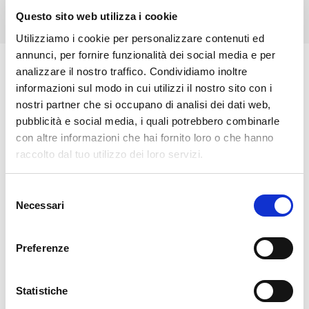
Questo sito web utilizza i cookie
Utilizziamo i cookie per personalizzare contenuti ed
annunci, per fornire funzionalità dei social media e per
analizzare il nostro traffico. Condividiamo inoltre
🏘️ Scopri il comune di Villa
informazioni sul modo in cui utilizzi il nostro sito con i
Di Chiavenna
nostri partner che si occupano di analisi dei dati web,
pubblicità e social media, i quali potrebbero combinarle
con altre informazioni che hai fornito loro o che hanno
raccolto dal tuo utilizzo dei loro servizi.
Selezione
Necessari
del
consenso
Preferenze
Statistiche