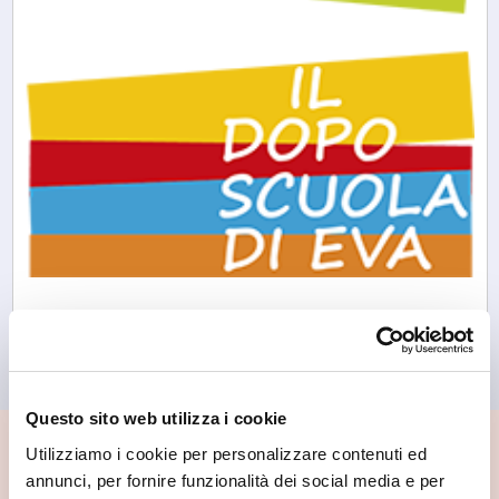
Morbegno
Il Doposcuola di Eva
Questo sito web utilizza i cookie
Utilizziamo i cookie per personalizzare contenuti ed
📍 Cosa vedere nei dintorni
annunci, per fornire funzionalità dei social media e per