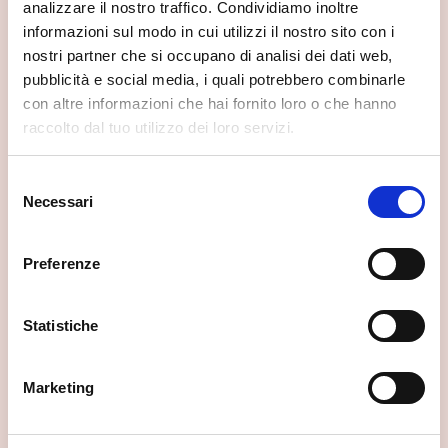
analizzare il nostro traffico. Condividiamo inoltre
Se vuoi scoprire di più su questa zona, qui trovi altri
informazioni sul modo in cui utilizzi il nostro sito con i
spunti utili.
nostri partner che si occupano di analisi dei dati web,
pubblicità e social media, i quali potrebbero combinarle
con altre informazioni che hai fornito loro o che hanno
raccolto dal tuo utilizzo dei loro servizi.
Selezione
Necessari
del
consenso
Preferenze
Statistiche
Marketing