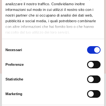
analizzare il nostro traffico. Condividiamo inoltre
informazioni sul modo in cui utilizzi il nostro sito con i
nostri partner che si occupano di analisi dei dati web,
pubblicità e social media, i quali potrebbero combinarle
con altre informazioni che hai fornito loro o che hanno
raccolto dal tuo utilizzo dei loro servizi.
Selezione
Necessari
del
Parco delle Marmitte dei Giganti
consenso
Chiavenna
Preferenze
Statistiche
🏘️ Scopri il comune di
Chiavenna
Marketing