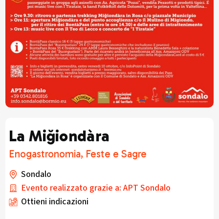
La Miğiondàra
Enogastronomia, Feste e Sagre
Sondalo
Evento realizzato grazie a: APT Sondalo
Ottieni indicazioni