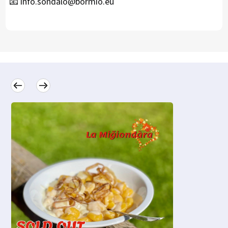
📧 info.sondalo@bormio.eu