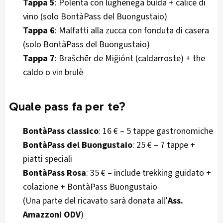
Tappa 5
: Polenta con lughènega buìda + calice di
vino (solo BontàPass del Buongustaio)
Tappa 6
: Malfatti alla zucca con fonduta di casera
(solo BontàPass del Buongustaio)
Tappa 7
: Brašchēr de Miğiónt (caldarroste) + the
caldo o vin brulè
Quale pass fa per te?
BontàPass classico
: 16 € – 5 tappe gastronomiche
BontàPass del Buongustaio
: 25 € – 7 tappe +
piatti speciali
BontàPass Rosa
: 35 € – include trekking guidato +
colazione + BontàPass Buongustaio
(Una parte del ricavato sarà donata all’
Ass.
Amazzoni ODV
)