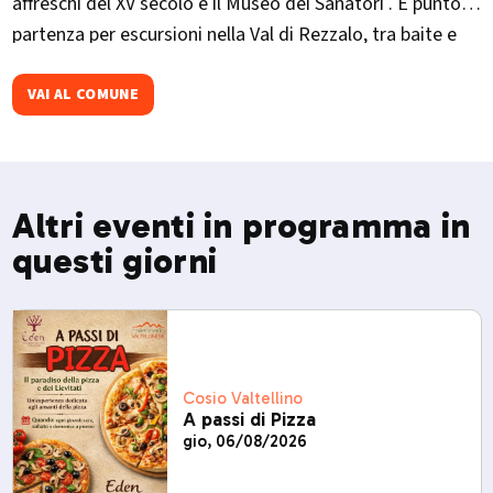
affreschi del XV secolo e il Museo dei Sanatori . È punto di
partenza per escursioni nella Val di Rezzalo, tra baite e
pascoli alpini. Evento importante in ottobre la
Migiondara
VAI AL COMUNE
Altri eventi in programma in
questi giorni
Cosio Valtellino
A passi di Pizza
gio, 06/08/2026