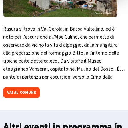
Rasura si trova in Val Gerola, in Bassa Valtellina, ed è
noto per l’escursione all’Alpe Culino, che permette di
osservare da vicino la vita d’alpeggio, dalla mungitura
alla preparazione del formaggio Bitto, all’interno delle
tipiche baite dette calecc . Da visitare il Museo
etnografico Vanseraf, ospitato nel Mulino del Dosso . È
punto di partenza per escursioni verso la Cima della
Rosetta e la Val di Paipe . Ogni agosto ospita la Sagra del
Mirtillo, con piatti a base di mirtilli, musica e attività per
VAI AL COMUNE
famiglie
Altri eventi in programma in