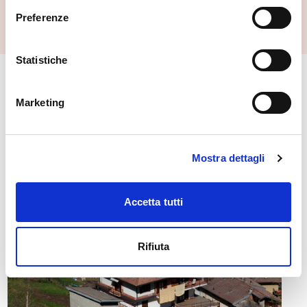
Rasura
Preferenze
Statistiche
🏘️ Scopri il comune di
Marketing
Rasura
Mostra dettagli
Accetta tutti
Rifiuta