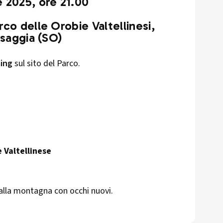
 2025, ore 21.00
co delle Orobie Valtellinesi,
osaggia (SO)
ming
sul sito del Parco.
e Valtellinese
alla montagna con occhi nuovi.