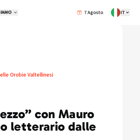
7
Agosto
IT
SIAMO
lle Orobie Valtellinesi
ezzo” con Mauro
o letterario dalle