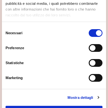
pubblicità e social media, i quali potrebbero combinarle
con altre informazioni che hai fornito loro o che hanno
raccolto dal tuo utilizzo dei loro servizi.
Selezione
Necessari
del
consenso
Preferenze
Statistiche
Marketing
Complesso di Sant'Antonio
Morbegno
Mostra dettagli