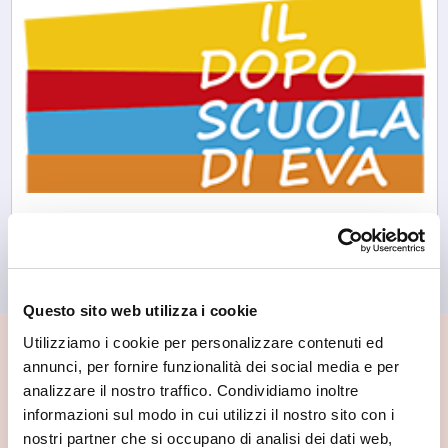
Morbegno
Il Doposcuola di Eva
Questo sito web utilizza i cookie
Utilizziamo i cookie per personalizzare contenuti ed
📍 Cosa vedere nei dintorni
annunci, per fornire funzionalità dei social media e per
analizzare il nostro traffico. Condividiamo inoltre
Se vuoi scoprire di più su questa zona, qui trovi altri
informazioni sul modo in cui utilizzi il nostro sito con i
spunti utili.
nostri partner che si occupano di analisi dei dati web,