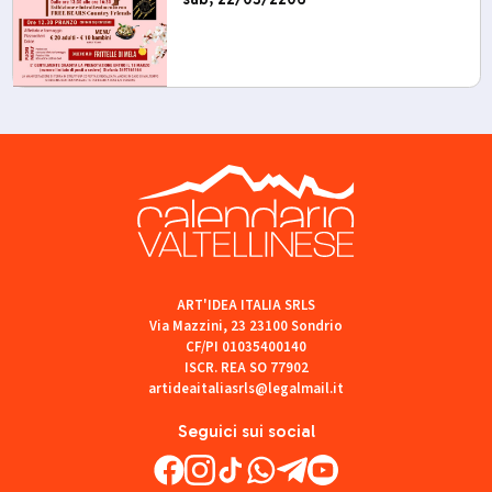
ART'IDEA ITALIA SRLS
Via Mazzini, 23 23100 Sondrio
CF/PI 01035400140
ISCR. REA SO 77902
artideaitaliasrls@legalmail.it
Seguici sui social