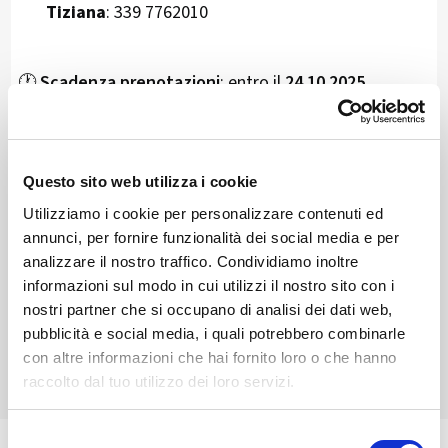
Tiziana
: 339 7762010
🕐
Scadenza prenotazioni
: entro il
24.10.2025
Un’occasione semplice e genuina per riscoprire i sapori
locali e passare una serata diversa, in uno dei borghi
Questo sito web utilizza i cookie
più caratteristici della
Valmasino
, nel cuore della
Valtellina
.
Utilizziamo i cookie per personalizzare contenuti ed
annunci, per fornire funzionalità dei social media e per
Per informazioni
:
analizzare il nostro traffico. Condividiamo inoltre
informazioni sul modo in cui utilizzi il nostro sito con i
Contatta
Vincenzo
al 339 2424008 oppure
Tiziana
al
nostri partner che si occupano di analisi dei dati web,
339 7762010
pubblicità e social media, i quali potrebbero combinarle
con altre informazioni che hai fornito loro o che hanno
raccolto dal tuo utilizzo dei loro servizi.
Selezione