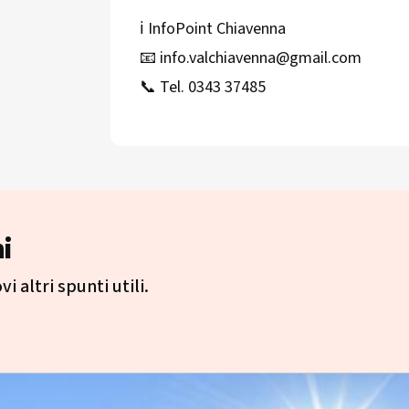
ℹ️ InfoPoint Chiavenna
📧 info.valchiavenna@gmail.com
📞 Tel. 0343 37485
i
i altri spunti utili.