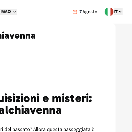
7
Agosto
IT
SIAMO
hiavenna
isizioni e misteri:
Valchiavenna
teri del passato? Allora questa passeggiata è