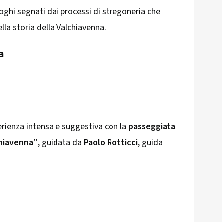
uoghi segnati dai processi di stregoneria che
la storia della Valchiavenna.
a
perienza intensa e suggestiva con la
passeggiata
chiavenna”
, guidata da
Paolo Rotticci
, guida