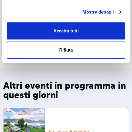
💗 Il ricavato sarà devoluto ad
AIDO di Sondrio
Mostra dettagli
(Associazione Italiana Donatori Organi)
ℹ️ Per info e iscrizioni:
Accetta tutti
👉
www.camminandocamminando.it
Rifiuta
Altri eventi in programma in
questi giorni
Provincia di Sondrio