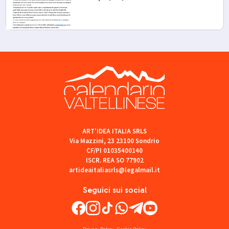
ART'IDEA ITALIA SRLS
Via Mazzini, 23 23100 Sondrio
CF/PI 01035400140
ISCR. REA SO 77902
artideaitaliasrls@legalmail.it
Seguici sui social