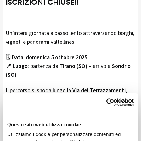
ISCRIZIONI CHIUSE!!
Un’intera giornata a passo lento attraversando borghi,
vigneti e panorami valtellinesi.
🗓️ Data
:
domenica 5 ottobre 2025
📍 Luogo
: partenza da
Tirano (SO)
– arrivo a
Sondrio
(SO)
Il percorso si snoda lungo la
Via dei Terrazzamenti
,
con tappe e orari così suddivisi:
Tirano
– ore 8.00
Villa di Tirano
– ore 9.25
Questo sito web utilizza i cookie
Bianzone
– ore 10.25
Utilizziamo i cookie per personalizzare contenuti ed