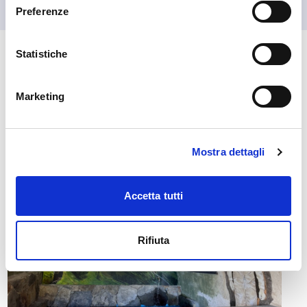
Preferenze
Statistiche
🏘️ Scopri il comune di
Albaredo per San Marco
Marketing
Mostra dettagli
Accetta tutti
Rifiuta