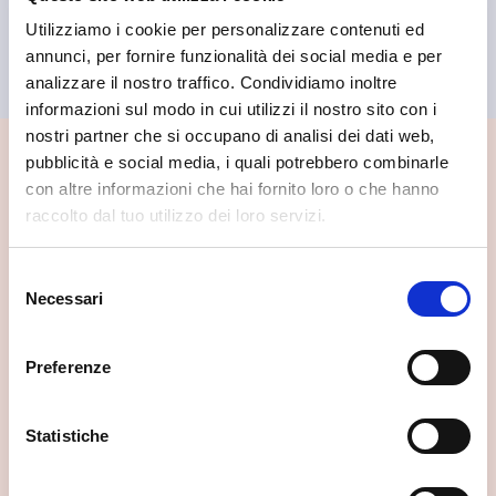
Utilizziamo i cookie per personalizzare contenuti ed
annunci, per fornire funzionalità dei social media e per
analizzare il nostro traffico. Condividiamo inoltre
informazioni sul modo in cui utilizzi il nostro sito con i
nostri partner che si occupano di analisi dei dati web,
pubblicità e social media, i quali potrebbero combinarle
📍 Cosa vedere nei dintorni
con altre informazioni che hai fornito loro o che hanno
raccolto dal tuo utilizzo dei loro servizi.
Se vuoi scoprire di più su questa zona, qui trovi altri
spunti utili.
Selezione
Necessari
del
consenso
Preferenze
Statistiche