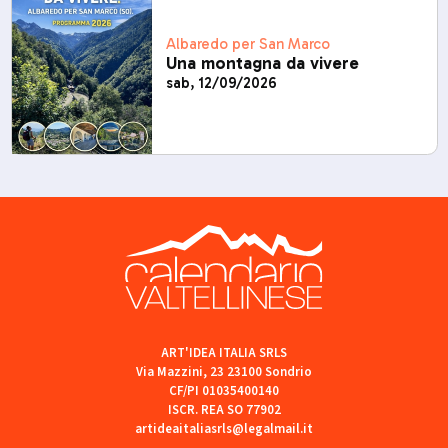
Albaredo per San Marco
Una montagna da vivere
sab, 12/09/2026
ART'IDEA ITALIA SRLS
Via Mazzini, 23 23100 Sondrio
CF/PI 01035400140
ISCR. REA SO 77902
artideaitaliasrls@legalmail.it