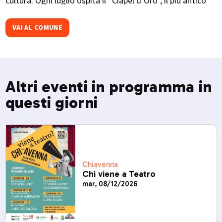
cultura. Ogni luglio ospita il “Ciapél d’Oro”, il più antico
concorso enologico valtellinese, che celebra i vini locali
con degustazioni, musica e trekking tra i vigneti.
VAI AL COMUNE
Altri eventi in programma in
questi giorni
Chiavenna
Chi viene a Teatro
mar, 08/12/2026