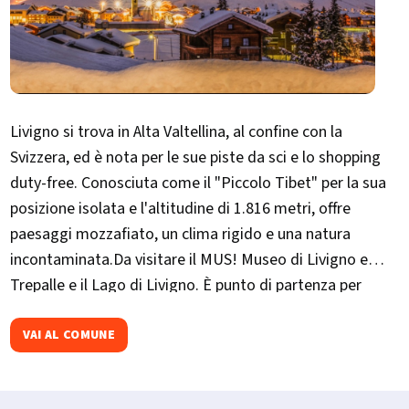
Livigno si trova in Alta Valtellina, al confine con la
Svizzera, ed è nota per le sue piste da sci e lo shopping
duty-free. Conosciuta come il "​Piccolo Tibet" per la sua
posizione isolata e l'altitudine di 1.816 metri, offre
paesaggi mozzafiato, un clima rigido e una natura
incontaminata.Da visitare il MUS! Museo di Livigno e
Trepalle e il Lago di Livigno. È punto di partenza per
escursioni verso la Val Federia e il Crap de la Parè. Ogni
dicembre ospita La Sgambeda, gara internazionale di sci
VAI AL COMUNE
di fondo.​