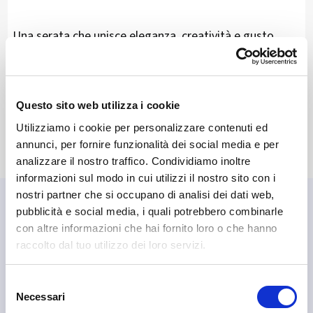
Una serata che unisce eleganza, creatività e gusto,
perfetta per chi ama l’autunno nel piatto e nel calice 🍷
📲
Prenota direttamente su MyLivignoPass
, consulta
Questo sito web utilizza i cookie
il menù e riserva il tuo posto in pochi click.
Utilizziamo i cookie per personalizzare contenuti ed
annunci, per fornire funzionalità dei social media e per
analizzare il nostro traffico. Condividiamo inoltre
informazioni sul modo in cui utilizzi il nostro sito con i
nostri partner che si occupano di analisi dei dati web,
pubblicità e social media, i quali potrebbero combinarle
🤝 Attività che abbiamo
con altre informazioni che hai fornito loro o che hanno
scelto
raccolto dal tuo utilizzo dei loro servizi.
Se sei in zona, qui trovi alcune attività che puoi scoprire.
Selezione
Necessari
del