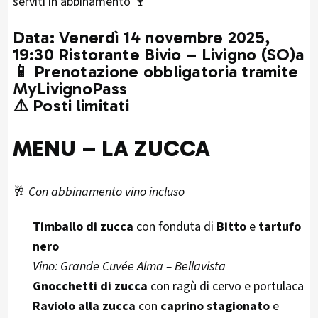
serviti in abbinamento 🍷
Data
:
Venerdì 14 novembre 2025,
19:30 Ristorante Bivio – Livigno (SO)
a
📱
Prenotazione obbligatoria tramite
MyLivignoPass
⚠️
Posti limitati
MENU – LA ZUCCA
🥂
Con abbinamento vino incluso
Timballo di zucca
con fonduta di
Bitto
e
tartufo
nero
Vino: Grande Cuvée Alma – Bellavista
Gnocchetti di zucca
con ragù di cervo e portulaca
Raviolo alla zucca
con
caprino stagionato
e