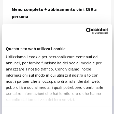
Menu completo + abbinamento vini
:
€99 a
persona
🔗 Come prenotare
Tutto quello che ti serve è l’app
MyLivignoPass
:
Questo sito web utilizza i cookie
consulta il menu e riserva il tuo tavolo direttamente da
Utilizziamo i cookie per personalizzare contenuti ed
lì, in pochi istanti.
annunci, per fornire funzionalità dei social media e per
analizzare il nostro traffico. Condividiamo inoltre
informazioni sul modo in cui utilizzi il nostro sito con i
nostri partner che si occupano di analisi dei dati web,
pubblicità e social media, i quali potrebbero combinarle
con altre informazioni che hai fornito loro o che hanno
🤝 Attività che abbiamo
raccolto dal tuo utilizzo dei loro servizi.
scelto
Selezione