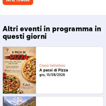
dicembre ospita La Sgambeda, gara internazionale di sci
VAI AL COMUNE
di fondo.​
Altri eventi in programma in
questi giorni
Cosio Valtellino
A passi di Pizza
gio, 13/08/2026