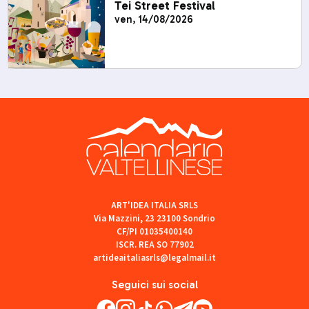
Tei Street Festival
ven, 14/08/2026
ART'IDEA ITALIA SRLS
Via Mazzini, 23 23100 Sondrio
CF/PI 01035400140
ISCR. REA SO 77902
artideaitaliasrls@legalmail.it
Seguici sui social