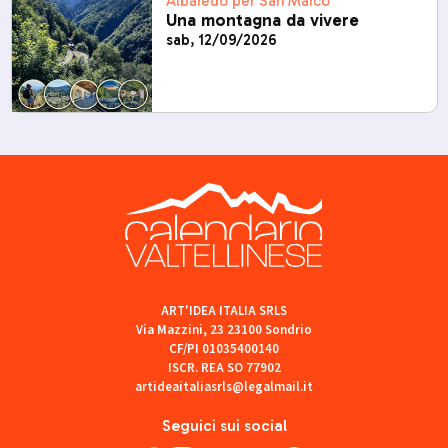
Albaredo per San Marco
Una montagna da vivere
sab, 12/09/2026
ART'IDEA ITALIA SRLS
Via Mazzini, 23 23100 Sondrio
CF/PI 01035400140
ISCR. REA SO 77902
artideaitaliasrls@legalmail.it
Seguici sui social