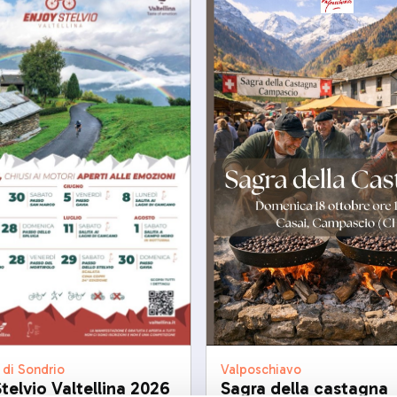
 di Sondrio
Valposchiavo
telvio Valtellina 2026
Sagra della castagna