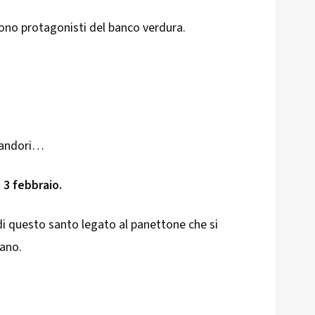
 sono protagonisti del banco verdura.
 pandori…
l 3 febbraio.
di questo santo legato al panettone che si
lano.