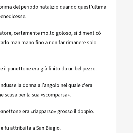
 prima del periodo natalizio quando quest’ultima
 benedicesse.
natore, certamente molto goloso, si dimenticò
uccarlo man mano fino a non far rimanere solo
e il panettone era già finito da un bel pezzo.
ondusse la donna all’angolo nel quale c’era
he scusa per la sua «scomparsa».
panettone era «riapparso» grosso il doppio.
e fu attribuita a San Biagio.