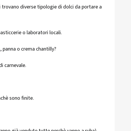
rovano diverse tipologie di dolci da portare a
sticcerie o laboratori locali.
o, panna o crema chantilly?
di carnevale.
nchè sono finite.
 hanno già vendute tutte perchè vanno a ruba)