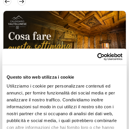
Questo sito web utilizza i cookie
Utilizziamo i cookie per personalizzare contenuti ed
annunci, per fornire funzionalità dei social media e per
Utilità
analizzare il nostro traffico. Condividiamo inoltre
Cosa fare in Valtellina questa settimana
informazioni sul modo in cui utilizzi il nostro sito con i
Scopri cosa fare in Valtellina: eventi, iniziative e idee tra Valtellina
nostri partner che si occupano di analisi dei dati web,
e Valchiavenna aggiornate durante l’anno.
pubblicità e social media, i quali potrebbero combinarle
lun, 10/08/2026
con altre informazioni che hai fornito loro o che hanno