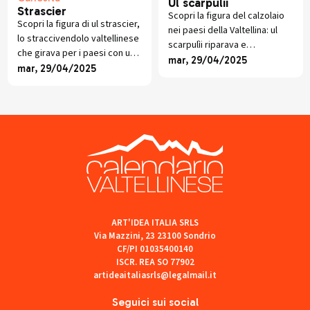
Ul scarpulii
Strascier
Scopri la figura del calzolaio
Scopri la figura di ul strascier,
nei paesi della Valtellina: ul
lo straccivendolo valtellinese
scarpulìi riparava e
che girava per i paesi con un
confezionava scarpe a mano,
mar, 29/04/2025
carretto, raccogliendo stracci
mar, 29/04/2025
tramandando un mestiere
e offrendo piccoli oggetti in
prezioso per intere
cambio.
generazioni contadine.
ART'IDEA ITALIA SRLS
Via Mazzini, 23 23100 Sondrio
CF/PI 01035400140
ISCR. REA SO 77902
artideaitaliasrls@legalmail.it
Seguici sui social