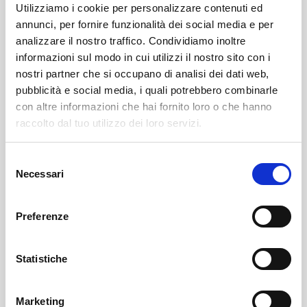
Utilizziamo i cookie per personalizzare contenuti ed
annunci, per fornire funzionalità dei social media e per
Un gentile contributo di Mariella della UILDM Sondrio:
analizzare il nostro traffico. Condividiamo inoltre
memorie raccolte dei suoi genitori
informazioni sul modo in cui utilizzi il nostro sito con i
nostri partner che si occupano di analisi dei dati web,
pubblicità e social media, i quali potrebbero combinarle
curiosità
con altre informazioni che hai fornito loro o che hanno
raccolto dal tuo utilizzo dei loro servizi.
Selezione
Necessari
del
Altri articoli che potrebbero
consenso
piacerti
Preferenze
Statistiche
Marketing