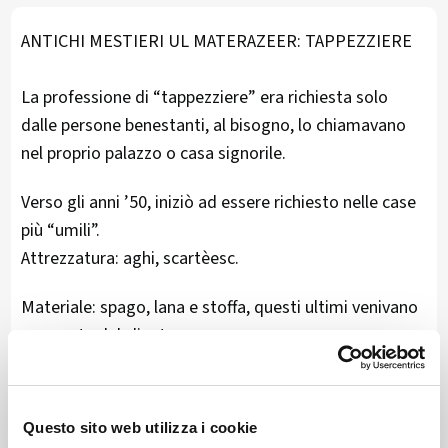
ANTICHI MESTIERI UL MATERAZEER: TAPPEZZIERE
La professione di “tappezziere” era richiesta solo
dalle persone benestanti, al bisogno, lo chiamavano
nel proprio palazzo o casa signorile.
Verso gli anni ’50, iniziò ad essere richiesto nelle case
più “umili”.
Attrezzatura: aghi, scartèesc.
Materiale: spago, lana e stoffa, questi ultimi venivano
procurata dal cliente.
Andando a ritroso nel tempo, le persone povere si
confezionavano personalmente i materassi paiaz
Questo sito web utilizza i cookie
utilizzando le foglie delle spighe di granturco fuiasc.