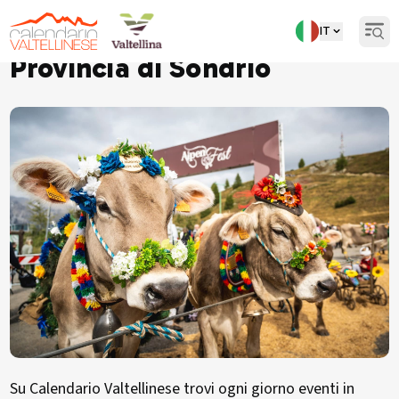
IT
Scopri tutti gli eventi in
Open
Provincia di Sondrio
Su Calendario Valtellinese trovi ogni giorno eventi in