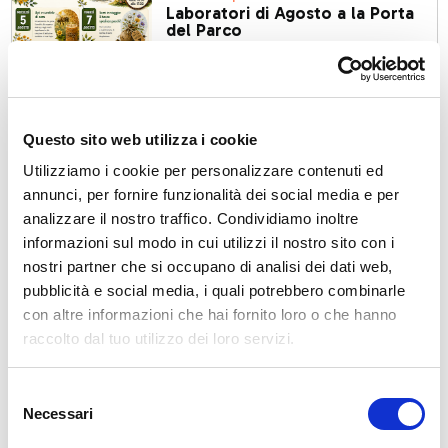
Laboratori di Agosto a la Porta
del Parco
ven, 07/08/2026
Questo sito web utilizza i cookie
Lanzada
Utilizziamo i cookie per personalizzare contenuti ed
Festival Le Altre Note 2026 —
annunci, per fornire funzionalità dei social media e per
Dialoghi: Sorrisi Brass on the
analizzare il nostro traffico. Condividiamo inoltre
rock(s) Kanejo Brass Ensemble
ven, 07/08/2026
informazioni sul modo in cui utilizzi il nostro sito con i
nostri partner che si occupano di analisi dei dati web,
pubblicità e social media, i quali potrebbero combinarle
con altre informazioni che hai fornito loro o che hanno
raccolto dal tuo utilizzo dei loro servizi.
Teglio
26ª Sagra dei Sciatt
Selezione
ven, 07/08/2026
Necessari
del
consenso