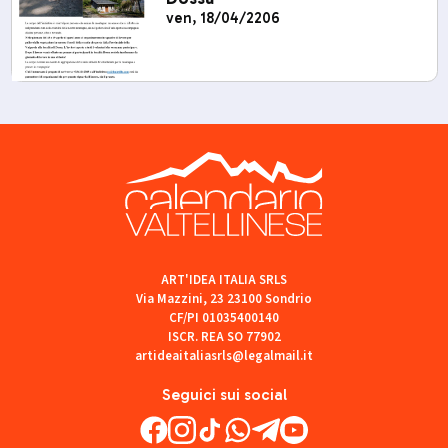
ven, 18/04/2206
ART'IDEA ITALIA SRLS
Via Mazzini, 23 23100 Sondrio
CF/PI 01035400140
ISCR. REA SO 77902
artideaitaliasrls@legalmail.it
Seguici sui social