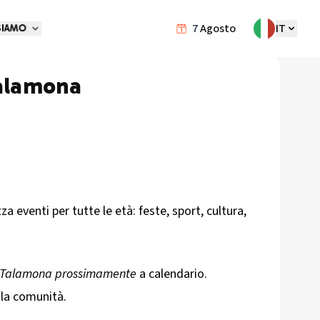
7
Agosto
IT
SIAMO
alamona
 eventi per tutte le età: feste, sport, cultura,
a Talamona prossimamente
a calendario.
 la comunità.