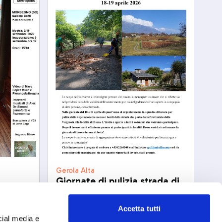
Gerola Alta
Giornate di pulizia strada di
 art
Dossa
ven, 18/04/2206
Accetta tutti
cial media e