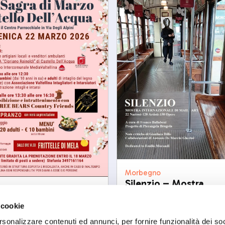
Morbegno
Silenzio – Mostra
Dell'acqua
internazionale di mail
di marzo
sab, 05/09/2026
 cookie
03/2206
rsonalizzare contenuti ed annunci, per fornire funzionalità dei so