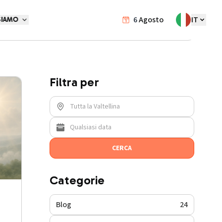
6
Agosto
IT
SIAMO
Blog
/
necrologi-sof-sondrio-calendario-valtellinese
Filtra per
CERCA
Categorie
Blog
24