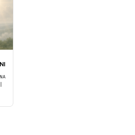
NI
INA
|