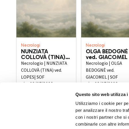
Necrologi
Necrologi
NUNZIATA
OLGA BEDOGNÈ
COLLOVÀ (TINA)
ved. GIACOMEL
ved. LOPES
Necrologio | NUNZIATA
Necrologio | OLGA
COLLOVÀ (TINA) ved.
BEDOGNÈ ved.
LOPES| SOF
GIACOMEL | SOF
gio, 09/07/2026
gio, 09/07/2026
Questo sito web utilizza i
Utilizziamo i cookie per pe
per analizzare il nostro tra
con i nostri partner che si
combinarle con altre inform