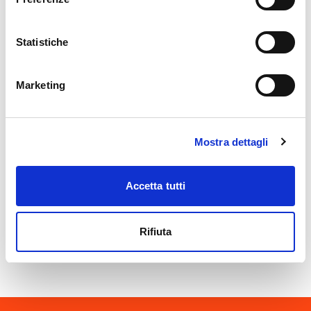
Forcola
Una pescata con Matteo
Statistiche
dom, 20/09/2026
Marketing
Mostra dettagli
Gerola Alta
Giornate di pulizia strada di
Dossa
Accetta tutti
ven, 18/04/2206
Rifiuta