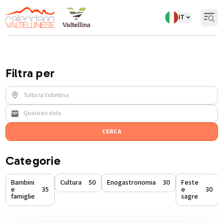
IT
Open
Torna indietro
Eventi
/
sociale-e-solidale
Filtra per
CERCA
Categorie
Bambini
Cultura
50
Enogastronomia
30
Feste
e
35
e
30
famiglie
sagre