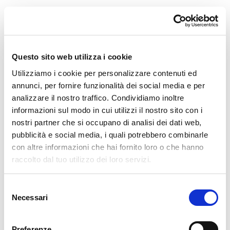
Buglio In Monte
La vita è bella run
Questo sito web utilizza i cookie
dom, 09/08/2026
Utilizziamo i cookie per personalizzare contenuti ed
annunci, per fornire funzionalità dei social media e per
analizzare il nostro traffico. Condividiamo inoltre
informazioni sul modo in cui utilizzi il nostro sito con i
nostri partner che si occupano di analisi dei dati web,
pubblicità e social media, i quali potrebbero combinarle
Morbegno
con altre informazioni che hai fornito loro o che hanno
Pigiama Run
raccolto dal tuo utilizzo dei loro servizi.
ven, 18/09/2026
Selezione
Necessari
del
consenso
Preferenze