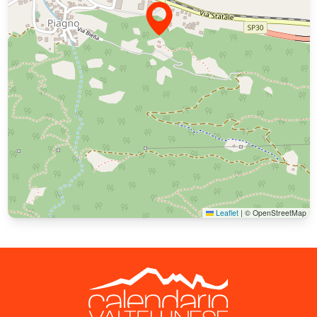
Leaflet
|
© OpenStreetMap