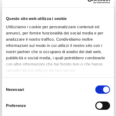
🧀 Nei dintorni: Priorato di Piona, borghi della
Valgerola, pizzoccheri e Bitto
Questo sito web utilizza i cookie
🎵 Eventi: concerti e manifestazioni culturali
Utilizziamo i cookie per personalizzare contenuti ed
occasionali
annunci, per fornire funzionalità dei social media e per
analizzare il nostro traffico. Condividiamo inoltre
informazioni sul modo in cui utilizzi il nostro sito con i
Perché visitarla
nostri partner che si occupano di analisi dei dati web,
pubblicità e social media, i quali potrebbero combinarle
Non è un monumento restaurato per i turisti. È un
con altre informazioni che hai fornito loro o che hanno
raccolto dal tuo utilizzo dei loro servizi.
posto autentico, un po' solitario, che racconta quasi
mille anni di storia con discrezione. La posizione
Selezione
domina tutta la Bassa Valtellina e la vista sull'Adda è
Necessari
del
qualcosa che non ti aspetti. Portaci qualcuno che
consenso
pensa di conoscere già tutto della zona: scommetto
Preferenze
che non ci è mai stato. Il FAI la segnala tra i suoi
Luoghi del Cuore