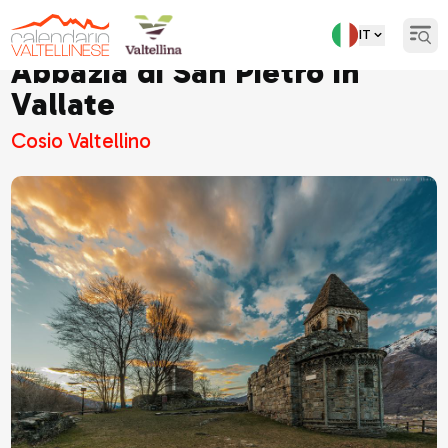
IT
Open
Abbazia di San Pietro in
Vallate
Cosio Valtellino