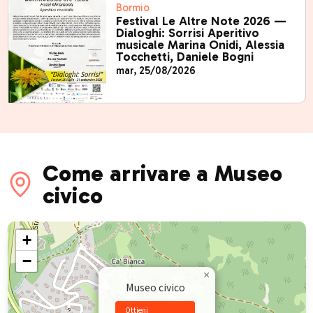
Bormio
Festival Le Altre Note 2026 —
Dialoghi: Sorrisi Aperitivo
musicale Marina Onidi, Alessia
Tocchetti, Daniele Bogni
mar, 25/08/2026
Come arrivare a Museo
civico
+
−
×
Museo civico
Ottieni