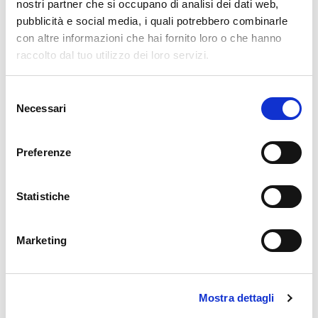
nostri partner che si occupano di analisi dei dati web,
Turisti curiosi di scoprire la vera identità della
pubblicità e social media, i quali potrebbero combinarle
Valtellina
con altre informazioni che hai fornito loro o che hanno
raccolto dal tuo utilizzo dei loro servizi.
Chi cerca esperienze autentiche immerso nella
storia
Selezione
Necessari
del
consenso
Preferenze
🏘️ Scopri il comune di
Statistiche
Bormio
Marketing
Mostra dettagli