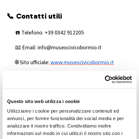
📞 Contatti utili
☎️ Telefono: +39 0342 912205
📧 Email: info@museocivicobormio.it
🌐 Sito ufficiale:
www.museocivicobormio.it
🎯 Perché visitarlo
Il Museo Civico di Bormio è la meta ideale per:
Questo sito web utilizza i cookie
Utilizziamo i cookie per personalizzare contenuti ed
Appassionati di arte alpina e storia locale
annunci, per fornire funzionalità dei social media e per
analizzare il nostro traffico. Condividiamo inoltre
Famiglie e scolaresche in visita culturale
informazioni sul modo in cui utilizzi il nostro sito con i