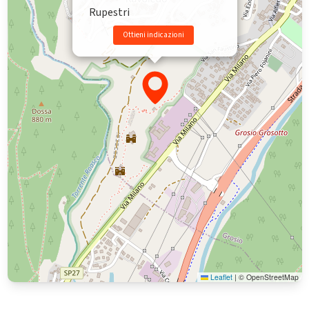
Rupestri
Ottieni indicazioni
Leaflet
|
© OpenStreetMap