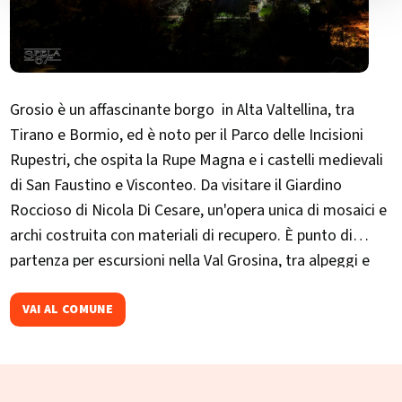
Grosio è un affascinante borgo in Alta Valtellina, tra
Tirano e Bormio, ed è noto per il Parco delle Incisioni
Rupestri, che ospita la Rupe Magna e i castelli medievali
di San Faustino e Visconteo. Da visitare il Giardino
Roccioso di Nicola Di Cesare, un'opera unica di mosaici e
archi costruita con materiali di recupero. È punto di
partenza per escursioni nella Val Grosina, tra alpeggi e
laghetti alpini. Ogni agosto ospita il Valgrosina Trail, gara
di corsa in montagna tra i sentieri della valle.​
VAI AL COMUNE