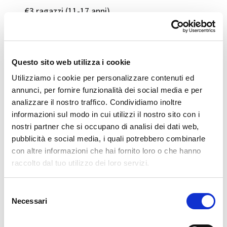
€3 ragazzi (11-17 anni)
Gratis fino a 10 anni
Questo sito web utilizza i cookie
👪 Per chi è adatto
Utilizziamo i cookie per personalizzare contenuti ed
annunci, per fornire funzionalità dei social media e per
Ideale per famiglie, scuole, appassionati di storia e
analizzare il nostro traffico. Condividiamo inoltre
archeologia
informazioni sul modo in cui utilizzi il nostro sito con i
nostri partner che si occupano di analisi dei dati web,
Sentieri curati e percorribili a piedi, ma non tutti
pubblicità e social media, i quali potrebbero combinarle
adatti a passeggini o persone con mobilità ridotta
con altre informazioni che hai fornito loro o che hanno
raccolto dal tuo utilizzo dei loro servizi.
📲 Contatti e info
Selezione
Necessari
del
consenso
Sito ufficiale:
www.parcoincisionigrosio.it