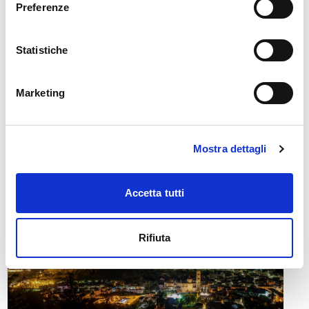
Preferenze
Email: info@parcoincisionigrosio.it
Statistiche
Marketing
🏘️ Scopri il comune di
Grosio
Mostra dettagli
Accetta tutti
Rifiuta