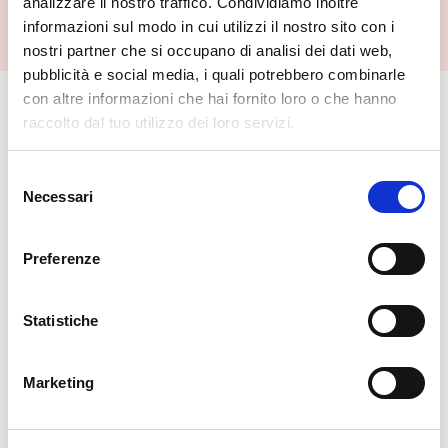
analizzare il nostro traffico. Condividiamo inoltre
Poggiridenti
informazioni sul modo in cui utilizzi il nostro sito con i
nostri partner che si occupano di analisi dei dati web,
pubblicità e social media, i quali potrebbero combinarle
con altre informazioni che hai fornito loro o che hanno
🏘️ Scopri il comune di
raccolto dal tuo utilizzo dei loro servizi.
Poggiridenti
Selezione
Necessari
del
consenso
Preferenze
Statistiche
Marketing