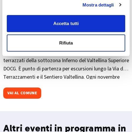
Mostra dettagli
Accetta tutti
Poggiridenti si trova in Media Valtellina, tra Montagna e
Tresivio, ed è noto per la chiesa di San Fedele, con
Rifiuta
affreschi di Fermo Stella e un campanile romanico. Da
visitare la chiesa della Madonna del Carmine e i vigneti
terrazzati della sottozona Inferno del Valtellina Superiore
DOCG. È punto di partenza per escursioni lungo la Via dei
Terrazzamenti e il Sentiero Valtellina. Ogni novembre
ospita il Valtellina Wine Trail, corsa tra i vigneti con
degustazioni di vini locali.
VAI AL COMUNE
Altri eventi in programma in