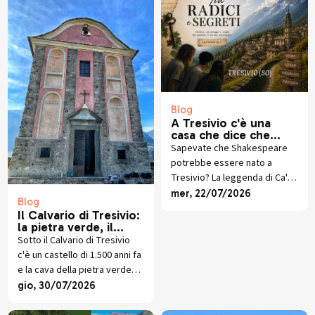
Blog
A Tresivio c'è una
casa che dice che
Shakespeare non era
Sapevate che Shakespeare
inglese
potrebbe essere nato a
Tresivio? La leggenda di Ca'
d'Otello, tra il cognome
mer, 22/07/2026
Blog
Crollalanza e il libro di Giorgio
Il Calvario di Tresivio:
Gianoncelli.
la pietra verde, il
castello scomparso e
Sotto il Calvario di Tresivio
lo scavo che sta
c'è un castello di 1.500 anni fa
riscrivendo la storia
e la cava della pietra verde
che veste ancora oggi la
gio, 30/07/2026
Santa Casa. Storia e scavi
recenti.