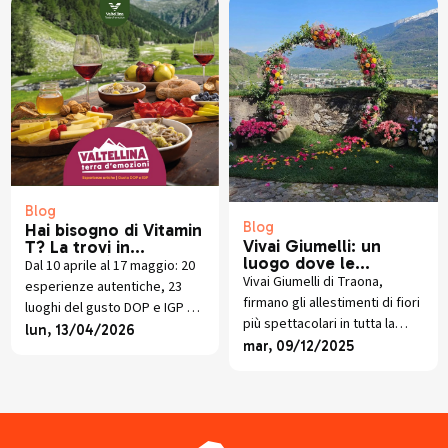
Blog
Blog
Hai bisogno di Vitamin
Vivai Giumelli: un
T? La trovi in
luogo dove le
Valtellina (fino al 17
Dal 10 aprile al 17 maggio: 20
passioni fioriscono
maggio)
Vivai Giumelli di Traona,
esperienze autentiche, 23
firmano gli allestimenti di fiori
luoghi del gusto DOP e IGP e
più spettacolari in tutta la
una web-app gratuita per
lun, 13/04/2026
Provincia di Sondrio. Eventi e
mar, 09/12/2025
scoprire la Valtellina come
Manifestazioni portano il loro
non l'hai mai vista.
tocco ormai inconfondibile
grazie alla loro creatività.