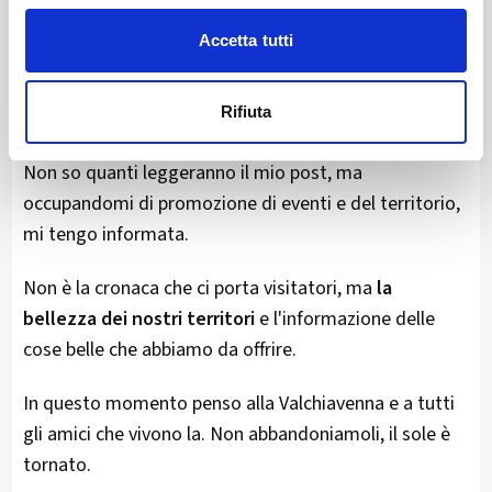
vedere, i suoi eventi, i suoi ristoranti, alberghi e
attività commerciali aspettano per offrire e accettare
Accetta tutti
nuovamente
Rifiuta
un sorriso che è venuto a mancare.
Non so quanti leggeranno il mio post, ma
occupandomi di promozione di eventi e del territorio,
mi tengo informata.
Non è la cronaca che ci porta visitatori, ma
la
bellezza dei nostri territori
e l'informazione delle
cose belle che abbiamo da offrire.
In questo momento penso alla Valchiavenna e a tutti
gli amici che vivono la. Non abbandoniamoli, il sole è
tornato.