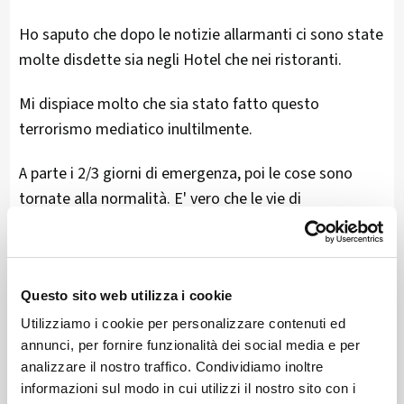
Ho saputo che dopo le notizie allarmanti ci sono state
molte disdette sia negli Hotel che nei ristoranti.
Mi dispiace molto che sia stato fatto questo
terrorismo mediatico inultilmente.
A parte i 2/3 giorni di emergenza, poi le cose sono
tornate alla normalità. E' vero che le vie di
comunicazione da e per la Svizzera sono state
interrotte e difficoltose,
ma
Chiavenna, Piuro e Villa di Chiavenna
sono agibili
Questo sito web utilizza i cookie
come lo sono sempre state. Ad oggi il
passo del
Utilizziamo i cookie per personalizzare contenuti ed
Maloja per la Svizzera
è accessibile attraverso la
annunci, per fornire funzionalità dei social media e per
strada vecchia via Promontogno.
analizzare il nostro traffico. Condividiamo inoltre
informazioni sul modo in cui utilizzi il nostro sito con i