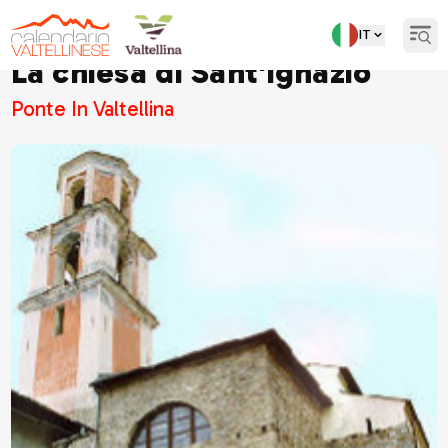
IT
Open
La chiesa di Sant'Ignazio
Ponte In Valtellina