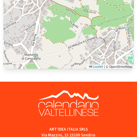
Leaflet
|
© OpenStreetMap
ART'IDEA ITALIA SRLS
Via Mazzini, 23 23100 Sondrio