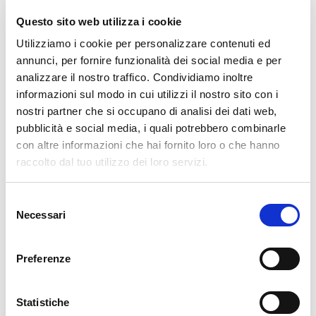
con scene della vita di San Francesco Saverio, uno
Questo sito web utilizza i cookie
dei discepoli più famosi di Sant’Ignazio.
Utilizziamo i cookie per personalizzare contenuti ed
annunci, per fornire funzionalità dei social media e per
analizzare il nostro traffico. Condividiamo inoltre
📚 Il legame con il Collegio dei
informazioni sul modo in cui utilizzi il nostro sito con i
Gesuiti
nostri partner che si occupano di analisi dei dati web,
pubblicità e social media, i quali potrebbero combinarle
Accanto alla chiesa sorgeva l’antico convento dei
con altre informazioni che hai fornito loro o che hanno
raccolto dal tuo utilizzo dei loro servizi.
Gesuiti, oggi riconvertito a sede scolastica e culturale.
Qui si trovano:
Selezione
Necessari
del
La scuola media “Maurizio Quadrio”
consenso
La Biblioteca comunale
Preferenze
Il Museo Etnografico di Ponte
Statistiche