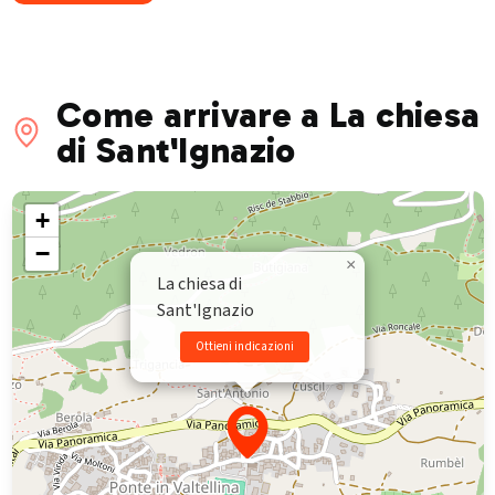
e visite guidate nel borgo storico.
Come arrivare a La chiesa
di Sant'Ignazio
+
−
×
La chiesa di
Sant'Ignazio
Ottieni indicazioni