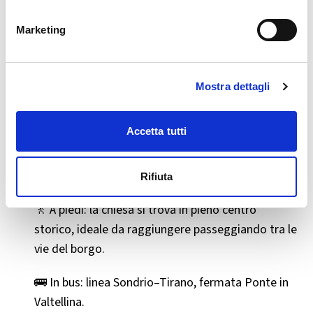
Un perfetto esempio di come un complesso religioso
Marketing
sia stato integrato nella vita sociale e culturale del
borgo, mantenendo viva la memoria storica.
Mostra dettagli
🧭 Come arrivare
Accetta tutti
🚗 In auto: parcheggi disponibili nel centro di
Ponte in Valtellina, facilmente raggiungibile dalla
SS38.
Rifiuta
🚶 A piedi: la chiesa si trova in pieno centro
storico, ideale da raggiungere passeggiando tra le
vie del borgo.
🚌 In bus: linea Sondrio–Tirano, fermata Ponte in
Valtellina.