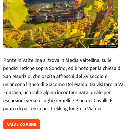
Ponte in Valtellina si trova in Media Valtellina, sulle
pendici retiche sopra Sondrio, ed è noto per la chiesa di
San Maurizio, che ospita affreschi del XV secolo e
un'ancona lignea di Giacomo Del Maino. Da visitare la Val
Fontana, una valle alpina incontaminata ideale per
escursioni verso i Laghi Gemelli e Pian dei Cavalli. È
punto di partenza per trekking lungo la Via dei
Terrazzamenti e la Val d'Arigna.Ogni primavera ospita
"Ponte in Fiore", rassegna culturale con mostre, concerti
VAI AL COMUNE