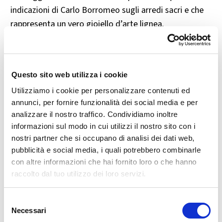
indicazioni di Carlo Borromeo sugli arredi sacri e che
rappresenta un vero gioiello d’arte lignea.
🎶 Organo, reliquie e arredi sacri
Questo sito web utilizza i cookie
L’organo e la cantoria furono realizzati tra 1765 e
1768 da Mattias Peder con la collaborazione di
Utilizziamo i cookie per personalizzare contenuti ed
annunci, per fornire funzionalità dei social media e per
Antonio Rinaldi.
analizzare il nostro traffico. Condividiamo inoltre
informazioni sul modo in cui utilizzi il nostro sito con i
Fino al 1942 si conservavano reliquie del Santo in
nostri partner che si occupano di analisi dei dati web,
una teca d'argento sbalzato, dono di Giovanna
pubblicità e social media, i quali potrebbero combinarle
Gonzaga, nipote di San Luigi, purtroppo trafugata
con altre informazioni che hai fornito loro o che hanno
durante la guerra.
raccolto dal tuo utilizzo dei loro servizi.
Selezione
📍 Come arrivare e quando visitarlo
Necessari
del