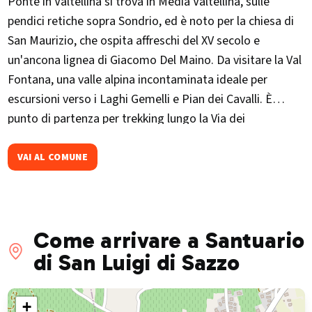
Ponte in Valtellina si trova in Media Valtellina, sulle
pendici retiche sopra Sondrio, ed è noto per la chiesa di
San Maurizio, che ospita affreschi del XV secolo e
un'ancona lignea di Giacomo Del Maino. Da visitare la Val
Fontana, una valle alpina incontaminata ideale per
escursioni verso i Laghi Gemelli e Pian dei Cavalli. È
punto di partenza per trekking lungo la Via dei
Terrazzamenti e la Val d'Arigna.Ogni primavera ospita
"Ponte in Fiore", rassegna culturale con mostre, concerti
VAI AL COMUNE
e visite guidate nel borgo storico.
Come arrivare a Santuario
di San Luigi di Sazzo
+