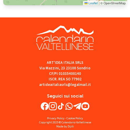
Leaflet
|
© OpenStreetMap
ART'IDEA ITALIA SRLS
Via Mazzini, 23 23100 Sondrio
CF/PI 01035400140
ISCR. REA SO 77902
artideaitaliasrls@legalmail.it
Seguici sui social
Privacy Policy
-
Cookie Policy
Copyright 2025 © Calendario Valtellinese
Made by Dijiti