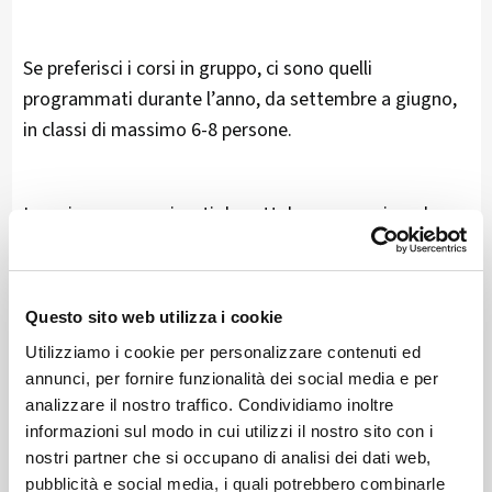
Se preferisci i corsi in gruppo, ci sono quelli
programmati durante l’anno, da settembre a giugno,
in classi di massimo 6-8 persone.
I corsi sono organizzati da settebre a gennaio e da
febbraio a giugno…
Questo sito web utilizza i cookie
Ma se desideri qualcosa di più personalizzato, puoi
Utilizziamo i cookie per personalizzare contenuti ed
sempre optare per lezioni private, strutturate per
annunci, per fornire funzionalità dei social media e per
soddisfare le tue necessità specifiche
, come la
analizzare il nostro traffico. Condividiamo inoltre
preparazione di un colloquio o una presentazione.
informazioni sul modo in cui utilizzi il nostro sito con i
nostri partner che si occupano di analisi dei dati web,
pubblicità e social media, i quali potrebbero combinarle