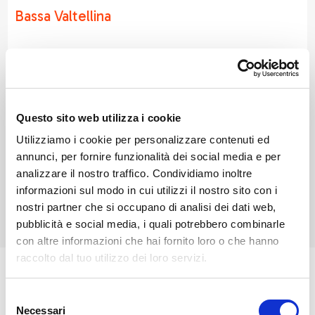
Bassa Valtellina
Civo si trova sulla Costiera dei Cech, in Bassa
Valtellina, ed è composto da numerose frazioni
distribuite tra boschi e terrazzamenti. Da visitare la
chiesa di San Bartolomeo a Caspano e i panorami dai
Questo sito web utilizza i cookie
Prati Nestrelli. È punto di partenza per escursioni
Utilizziamo i cookie per personalizzare contenuti ed
verso la Cima del Desenigo e il Monte Bassetta. Ogni
annunci, per fornire funzionalità dei social media e per
agosto ospita la Festa di San Bartolomeo, con
analizzare il nostro traffico. Condividiamo inoltre
celebrazioni religiose e momenti conviviali.
informazioni sul modo in cui utilizzi il nostro sito con i
nostri partner che si occupano di analisi dei dati web,
pubblicità e social media, i quali potrebbero combinarle
con altre informazioni che hai fornito loro o che hanno
raccolto dal tuo utilizzo dei loro servizi.
La sua dislocazione su di ampio territorio dalle
Selezione
caratteristiche così diverse ha fatto sorgere nel
Necessari
del