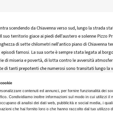
ntra scendendo da Chiavenna verso sud, lungo la strada statale
Il suo territorio giace ai piedi dell'austero e solenne Pizzo 
lunghezza di sette chilometri nell'antico piano di Chiavenna
 episodi famosi. La sua sorte è sempre stata legata al borgo d
rie di miseria e povertà, di lotta contro le avversità atmosferi
rte di tanti prepotenti che numerosi sono transitati lungo la v
 cookie
rsonalizzare contenuti ed annunci, per fornire funzionalità dei so
ffico. Condividiamo inoltre informazioni sul modo in cui utilizzi il 
ART'IDEA ITALIA SRLS
 occupano di analisi dei dati web, pubblicità e social media, i qual
social
Via Mazzini, 23 23100 Son
azioni che hai fornito loro o che hanno raccolto dal tuo utilizzo d
CF/PI 01035400140