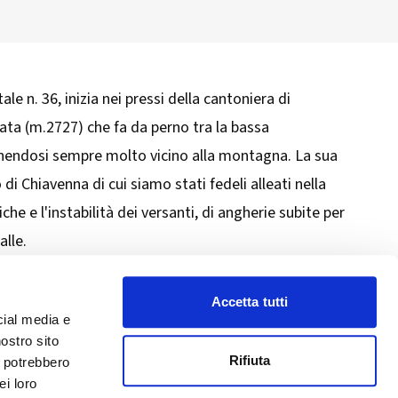
 n. 36, inizia nei pressi della cantoniera di
Prata (m.2727) che fa da perno tra la bassa
 tenendosi sempre molto vicino alla montagna. La sua
i Chiavenna di cui siamo stati fedeli alleati nella
che e l'instabilità dei versanti, di angherie subite per
alle.
Accetta tutti
cial media e
nostro sito
Rifiuta
i potrebbero
drio
Privacy Policy
-
Cookie Policy
ei loro
Copyright 2025 © Calendario Valtellinese