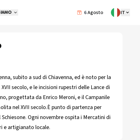
6
Agosto
IT
SIAMO
o
enna, subito a sud di Chiavenna, ed è noto per la
XVII secolo, e le incisioni rupestri delle Lance di
ano, progettata da Enrico Meroni, e il Campanile
lita nel XVII secolo.È punto di partenza per
Val Schiesone. Ogni novembre ospita i Mercatini di
ri e artigianato locale.​