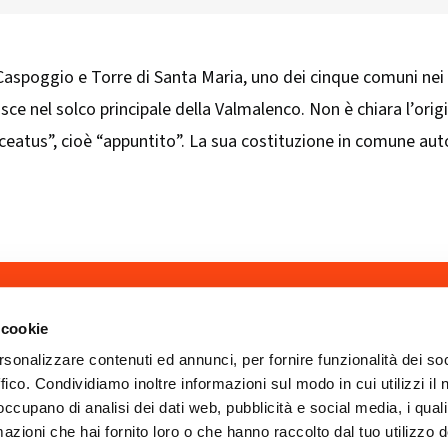
Caspoggio e Torre di Santa Maria, uno dei cinque comuni nei q
sce nel solco principale della Valmalenco. Non è chiara l’orig
ceatus”, cioè “appuntito”. La sua costituzione in comune auto
ART'IDEA ITALIA SRLS
social
Via Mazzini, 23 23100 Son
 cookie
CF/PI 01035400140
rsonalizzare contenuti ed annunci, per fornire funzionalità dei so
ISCR. REA SO 77902
artideaitaliasrls@legalma
ffico. Condividiamo inoltre informazioni sul modo in cui utilizzi il 
 occupano di analisi dei dati web, pubblicità e social media, i qual
azioni che hai fornito loro o che hanno raccolto dal tuo utilizzo d