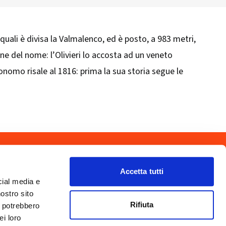
uali è divisa la Valmalenco, ed è posto, a 983 metri,
ine del nome: l’Olivieri lo accosta ad un veneto
nomo risale al 1816: prima la sua storia segue le
drio
Privacy Policy
-
Cookie Policy
Accetta tutti
Copyright 2025 © Calendario Valtellinese
Made by Dijiti
cial media e
il.it
nostro sito
Rifiuta
i potrebbero
ei loro