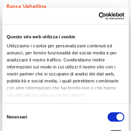
Bassa Valtellina
Mello si trova sulla Costiera dei Cech, in Bassa
Valtellina, ed è noto per il Castello di Domofole,
Questo sito web utilizza i cookie
risalente al XII secolo.Da visitare la chiesa di San
Utilizziamo i cookie per personalizzare contenuti ed
Fedele, riedificata nel XVIII secolo e impreziosita da
annunci, per fornire funzionalità dei social media e per
opere donate dagli emigranti locali. È punto di
analizzare il nostro traffico. Condividiamo inoltre
partenza per escursioni tra i terrazzamenti vitati verso
informazioni sul modo in cui utilizzi il nostro sito con i
Cino e la Costiera. Ogni ottobre ospita “Gustosando”,
nostri partner che si occupano di analisi dei dati web,
tour enogastronomico tra le cantine del borgo.​
pubblicità e social media, i quali potrebbero combinarle
con altre informazioni che hai fornito loro o che hanno
raccolto dal tuo utilizzo dei loro servizi.
Selezione
Necessari
del
L'abitato di Mello si estende su un ampio dosso
consenso
panoramico, distribuito tra vigneti ben curati che si